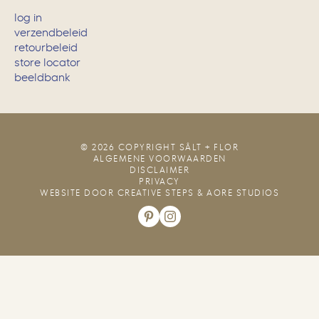
log in
verzendbeleid
retourbeleid
store locator
beeldbank
© 2026 COPYRIGHT SÂLT + FLOR
ALGEMENE VOORWAARDEN
DISCLAIMER
PRIVACY
WEBSITE DOOR
CREATIVE STEPS
&
AORE STUDIOS