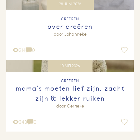
28 JUNI 2026
CREËREN
over creëren
door
Johanneke
214
0
10 MEI 2026
CREËREN
mama’s moeten lief zijn, zacht
zijn & lekker ruiken
door
Gerrieke
343
0