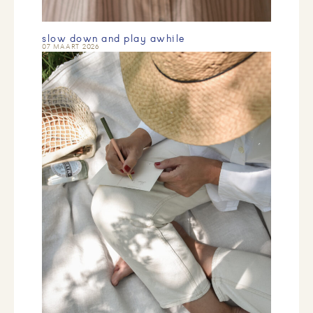
slow down and play awhile
07 MAART 2026