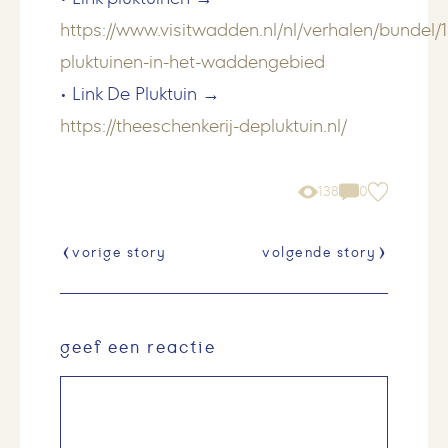
https://www.visitwadden.nl/nl/verhalen/bundel/1
pluktuinen-in-het-waddengebied
• Link De Pluktuin →
https://theeschenkerij-depluktuin.nl/
138
0
vorige story
volgende story
geef een reactie