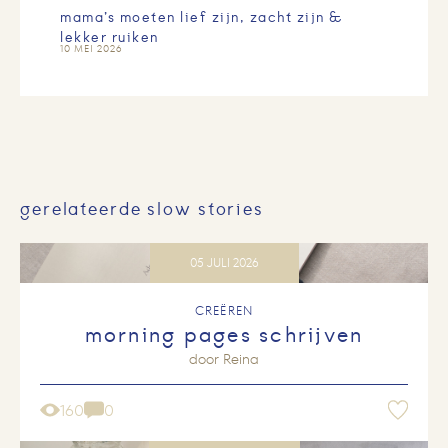
mama’s moeten lief zijn, zacht zijn &
lekker ruiken
10 MEI 2026
gerelateerde slow stories
05 JULI 2026
CREËREN
morning pages schrijven
door
Reina
160
0