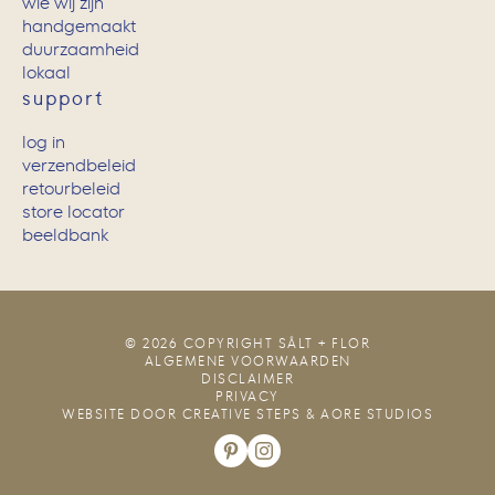
wie wij zijn
handgemaakt
duurzaamheid
lokaal
support
log in
verzendbeleid
retourbeleid
store locator
beeldbank
© 2026 COPYRIGHT SÂLT + FLOR
ALGEMENE VOORWAARDEN
DISCLAIMER
PRIVACY
WEBSITE DOOR
CREATIVE STEPS
&
AORE STUDIOS