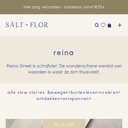
Met zorg verzonden · kosteloos vanaf €35
Zoeken
naar:
reina
Reina Greet is schrijfster. De wonderschone wereld van
woorden is waar ze zich thuisvoelt.
alle slow stories
bewegen
buitenleven
creëren
ontdekken
ontspannen
05 JULI 2026