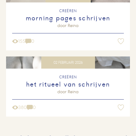
CREËREN
morning pages schrijven
door
Reina
155
0
02 FEBRUARI 2026
CREËREN
het ritueel van schrijven
door
Reina
380
0