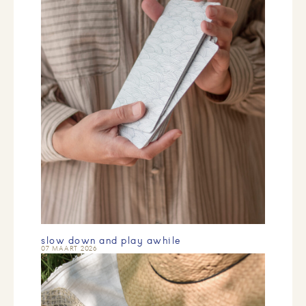
slow down and play awhile
07 MAART 2026