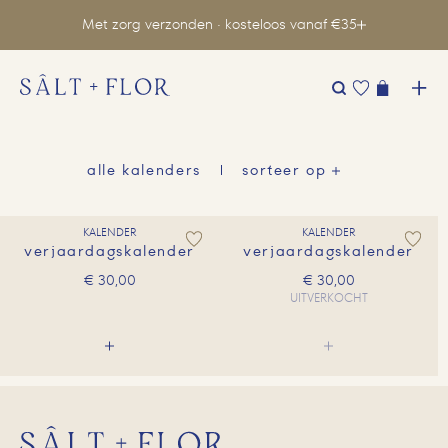
Met zorg verzonden · kosteloos vanaf €35
Zoeken
naar:
alle kalenders
sorteer op
KALENDER
KALENDER
verjaardagskalender
verjaardagskalender
€
30,00
€
30,00
UITVERKOCHT