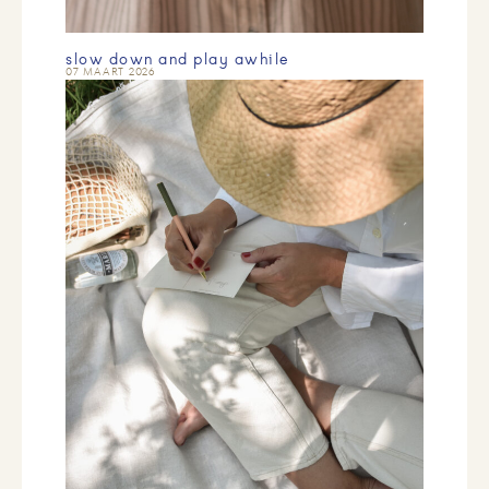
slow down and play awhile
07 MAART 2026