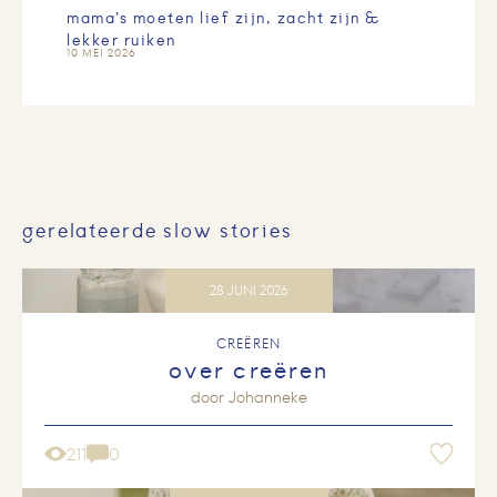
mama’s moeten lief zijn, zacht zijn &
lekker ruiken
10 MEI 2026
gerelateerde slow stories
28 JUNI 2026
CREËREN
over creëren
door
Johanneke
211
0