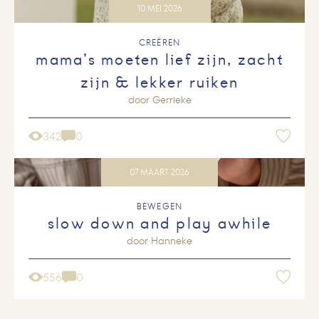
10 MEI 2026
CREËREN
mama’s moeten lief zijn, zacht
zijn & lekker ruiken
door
Gerrieke
342
0
07 MAART 2026
BEWEGEN
slow down and play awhile
door
Hanneke
556
0