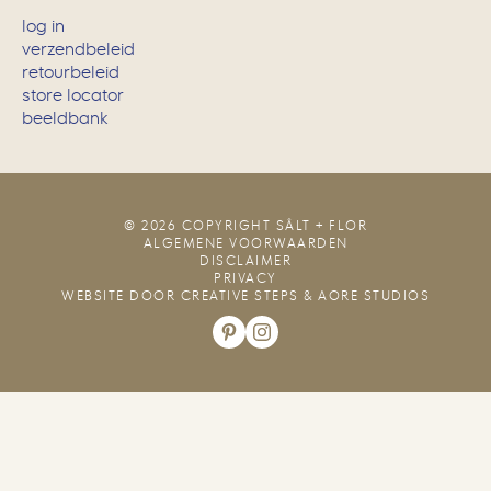
log in
verzendbeleid
retourbeleid
store locator
beeldbank
© 2026 COPYRIGHT SÂLT + FLOR
ALGEMENE VOORWAARDEN
DISCLAIMER
PRIVACY
WEBSITE DOOR
CREATIVE STEPS
&
AORE STUDIOS