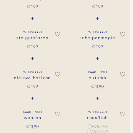
€
1,99
€
1,99
WENSKAART
WENSKAART
steigerstaren
schelpenmagie
€
1,99
€
1,99
WENSKAART
KAARTENSET
nieuwe horizon
autumn
€
1,99
€
11,90
KAARTENSET
WENSKAART
wensen
troostlicht
A6
€ 1,99
€
11,90
A5
€ 3,99