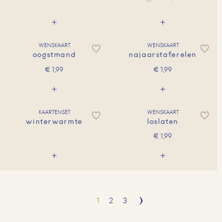
WENSKAART
WENSKAART
oogstmand
najaarstaferelen
€
1,99
€
1,99
KAARTENSET
WENSKAART
winterwarmte
loslaten
€
1,99
1
2
3