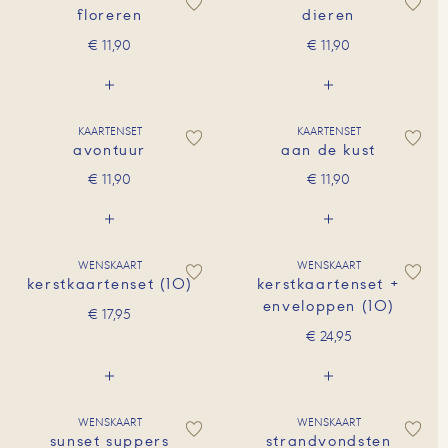
floreren
dieren
€
11,90
€
11,90
KAARTENSET
KAARTENSET
avontuur
aan de kust
€
11,90
€
11,90
WENSKAART
WENSKAART
kerstkaartenset (10)
kerstkaartenset +
enveloppen (10)
€
17,95
€
24,95
WENSKAART
WENSKAART
sunset suppers
strandvondsten