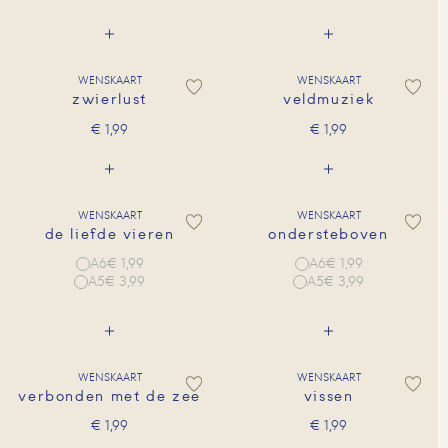
WENSKAART
WENSKAART
zwierlust
veldmuziek
€
1,99
€
1,99
WENSKAART
WENSKAART
de liefde vieren
ondersteboven
A6
€ 1,99
A6
€ 1,99
A5
€ 3,99
A5
€ 3,99
WENSKAART
WENSKAART
verbonden met de zee
vissen
€
1,99
€
1,99