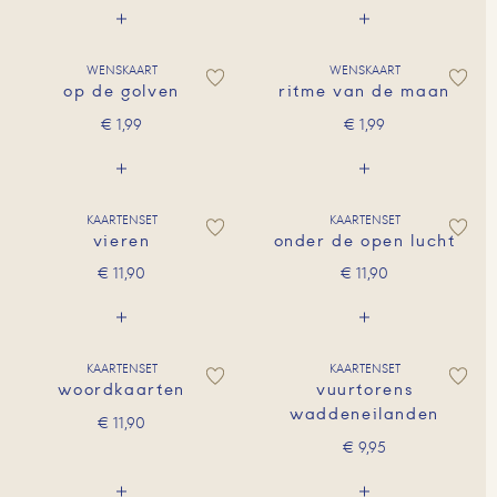
WENSKAART
WENSKAART
op de golven
ritme van de maan
€
1,99
€
1,99
KAARTENSET
KAARTENSET
vieren
onder de open lucht
€
11,90
€
11,90
KAARTENSET
KAARTENSET
woordkaarten
vuurtorens
waddeneilanden
€
11,90
€
9,95