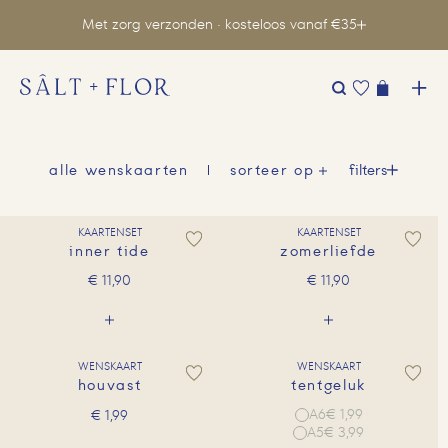
Met zorg verzonden · kosteloos vanaf €35
Zoeken
naar:
filters
alle wenskaarten
sorteer op
KAARTENSET
KAARTENSET
inner tide
zomerliefde
€
11,90
€
11,90
WENSKAART
WENSKAART
houvast
tentgeluk
A6
€ 1,99
€
1,99
A5
€ 3,99