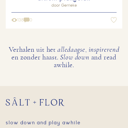
door
Gerrieke
138
0
Verhalen uit het
alledaagse
,
inspirerend
en zonder haast.
Slow down
and read
awhile.
slow down and play awhile