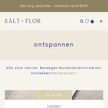
Met zorg verzonden · kosteloos vanaf €35
Zoeken
naar:
ontspannen
alle slow stories
bewegen
buitenleven
creëren
ontdekken
ontspannen
05 JULI 2026
CREËREN