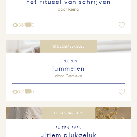
het ritueel van schrijven
door
Reina
381
0
18 DECEMBER 2025
CREËREN
lummelen
door
Gerrieke
174
0
08 JANUARI 2025
BUITENLEVEN
ultiem plukgeluk