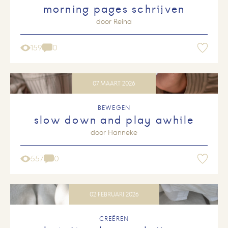
morning pages schrijven
door
Reina
159
0
07 MAART 2026
BEWEGEN
slow down and play awhile
door
Hanneke
557
0
02 FEBRUARI 2026
CREËREN