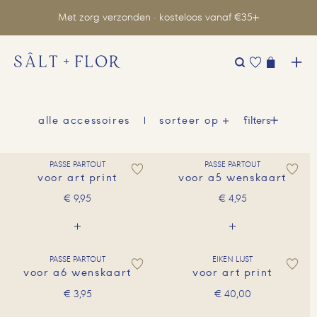
Met zorg verzonden · kosteloos vanaf €35
Zoeken
naar:
filters
alle accessoires
sorteer op
PASSE PARTOUT
PASSE PARTOUT
voor art print
voor a5 wenskaart
€
9,95
€
4,95
PASSE PARTOUT
EIKEN LIJST
voor a6 wenskaart
voor art print
€
3,95
€
40,00