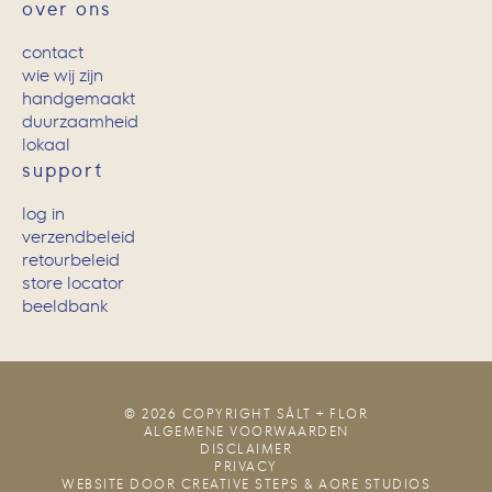
over ons
contact
wie wij zijn
handgemaakt
duurzaamheid
lokaal
support
log in
verzendbeleid
retourbeleid
store locator
beeldbank
© 2026 COPYRIGHT SÂLT + FLOR
ALGEMENE VOORWAARDEN
DISCLAIMER
PRIVACY
WEBSITE DOOR
CREATIVE STEPS
&
AORE STUDIOS