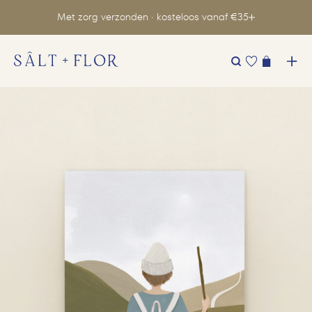
Met zorg verzonden · kosteloos vanaf €35
Zoeken
naar: