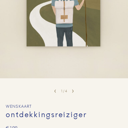
1
/
4
WENSKAART
ontdekkingsreiziger
€
1,99