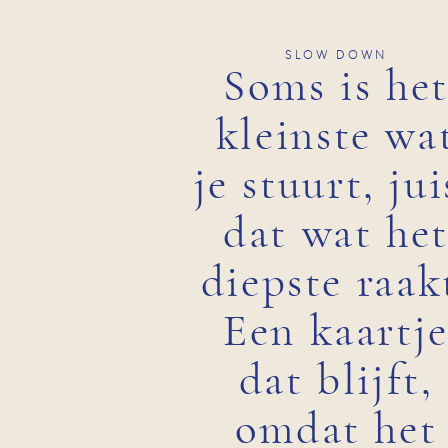
SLOW DOWN
Soms is he
kleinste wa
je stuurt, jui
dat wat he
diepste raak
Een kaartj
dat blijft,
omdat het