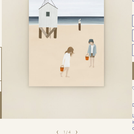
1
/
4