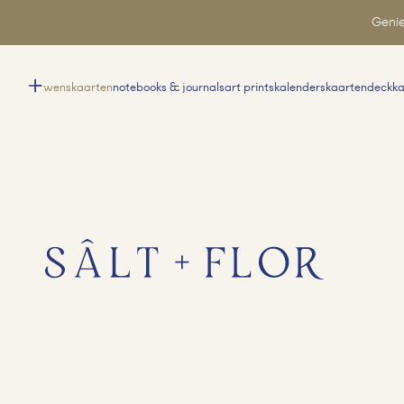
Genie
wenskaarten
notebooks & journals
art prints
kalenders
kaartendeck
k