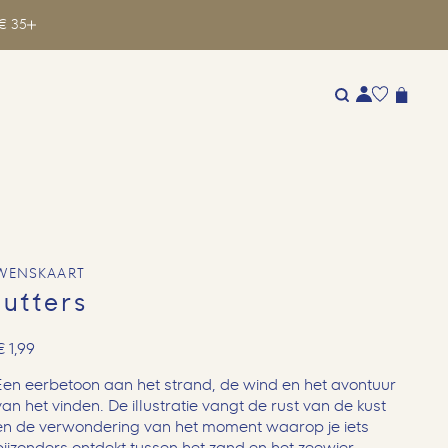
€ 35
WENSKAART
jutters
€
1,99
Een eerbetoon aan het strand, de wind en het avontuur
van het vinden. De illustratie vangt de rust van de kust
en de verwondering van het moment waarop je iets
bijzonders ontdekt tussen het zand en het zeewier.