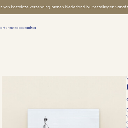
t van kosteloze verzending binnen Nederland bij bestellingen vanaf 
aartensets
accessoires
Zoeken
naar: