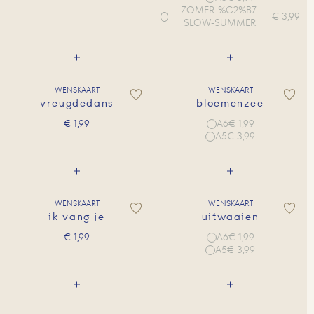
ZOMER-%C2%B7-
€ 3,99
SLOW-SUMMER
WENSKAART
WENSKAART
vreugdedans
bloemenzee
A6
€ 1,99
€
1,99
A5
€ 3,99
WENSKAART
WENSKAART
ik vang je
uitwaaien
A6
€ 1,99
€
1,99
A5
€ 3,99