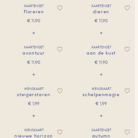
KAARTENSET
KAARTENSET
floreren
dieren
€
11,90
€
11,90
KAARTENSET
KAARTENSET
avontuur
aan de kust
€
11,90
€
11,90
WENSKAART
WENSKAART
steigerstaren
schelpenmagie
€
1,99
€
1,99
WENSKAART
KAARTENSET
nieuwe horizon
autumn