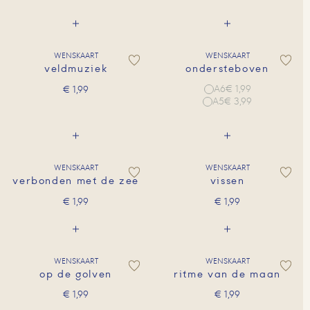
WENSKAART
WENSKAART
veldmuziek
ondersteboven
A6
€ 1,99
€
1,99
A5
€ 3,99
WENSKAART
WENSKAART
verbonden met de zee
vissen
€
1,99
€
1,99
WENSKAART
WENSKAART
op de golven
ritme van de maan
€
1,99
€
1,99