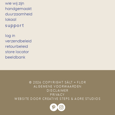
wie wij zijn
handgemaakt
duurzaamheid
lokaal
support
log in
verzendbeleid
retourbeleid
store locator
beeldbank
© 2026 COPYRIGHT SÂLT + FLOR
ALGEMENE VOORWAARDEN
DISCLAIMER
PRIVACY
WEBSITE DOOR
CREATIVE STEPS
&
AORE STUDIOS