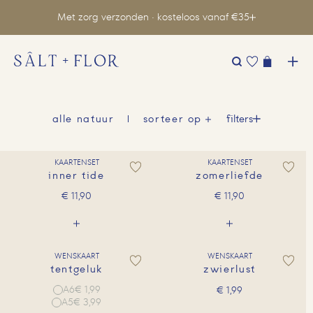
Met zorg verzonden · kosteloos vanaf €35
Zoeken
naar:
filters
alle natuur
sorteer op
KAARTENSET
KAARTENSET
inner tide
zomerliefde
€
11,90
€
11,90
WENSKAART
WENSKAART
tentgeluk
zwierlust
A6
€ 1,99
€
1,99
A5
€ 3,99