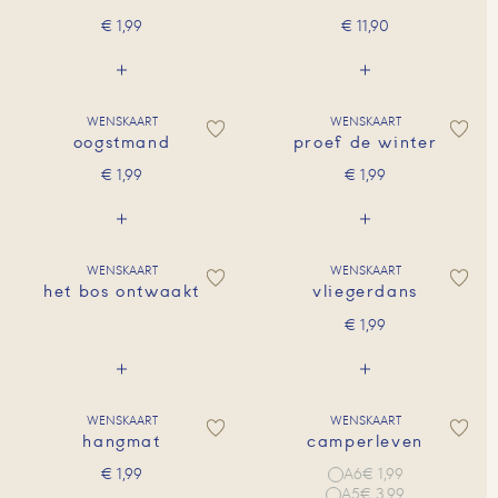
€
1,99
€
11,90
WENSKAART
WENSKAART
oogstmand
proef de winter
€
1,99
€
1,99
WENSKAART
WENSKAART
het bos ontwaakt
vliegerdans
€
1,99
WENSKAART
WENSKAART
hangmat
camperleven
A6
€ 1,99
€
1,99
A5
€ 3,99