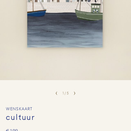
1
/
5
WENSKAART
cultuur
€ 1,99