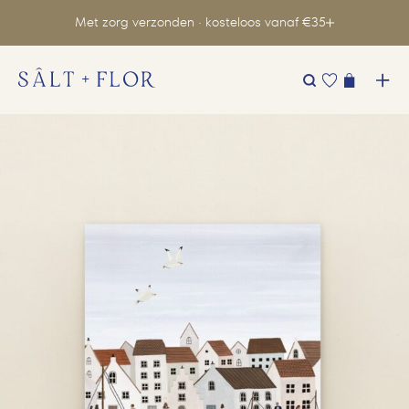
Met zorg verzonden · kosteloos vanaf €35
Zoeken
naar: