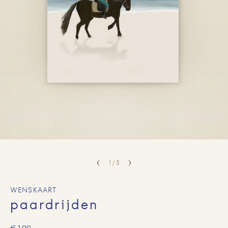
1
/
5
WENSKAART
paardrijden