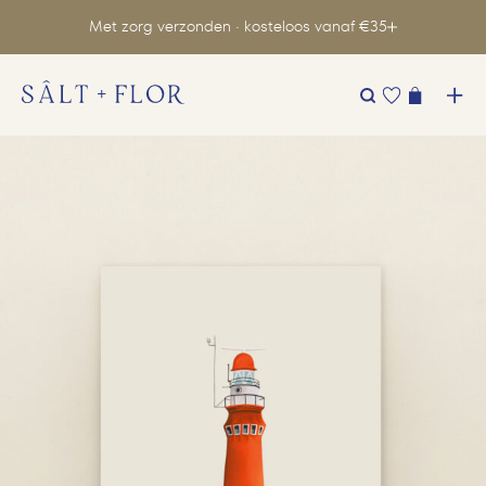
Met zorg verzonden · kosteloos vanaf €35
Zoeken
naar: