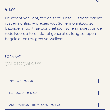
€ 1,99
De kracht van licht, zee en stilte. Deze illustratie ademt
rust en richting – precies wat Schiermonnikoog zo
bijzonder maakt. Ze toont het iconische silhouet van de
rode Noordertoren dat al generaties lang schepen
begeleidt en reizigers verwelkomt.
FORMAAT
A6 € 1,99
A5 € 3,99
ENVELOP - € 0,75
LIJST 15X20 - € 17,50
PASSE-PARTOUT TBHV 15X20 - € 3,95