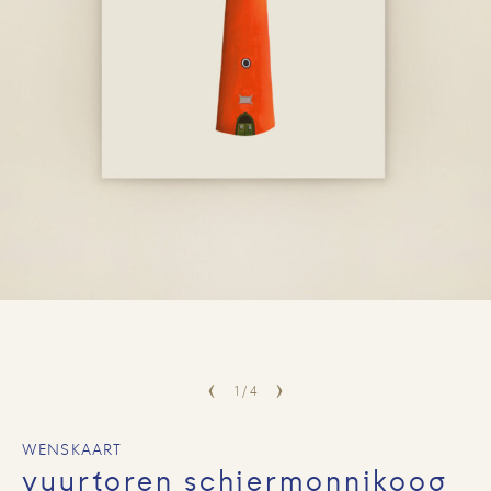
1
/
4
WENSKAART
vuurtoren schiermonnikoog