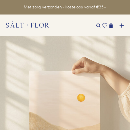
Met zorg verzonden · kosteloos vanaf €35
Zoeken
naar: