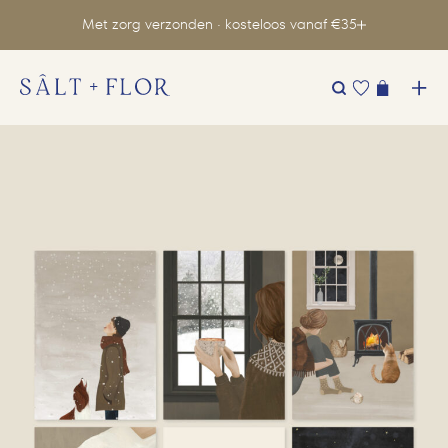
Met zorg verzonden · kosteloos vanaf €35
Zoeken
naar: