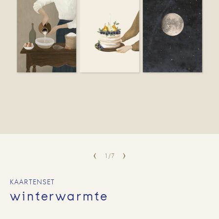
1
/
7
KAARTENSET
winterwarmte