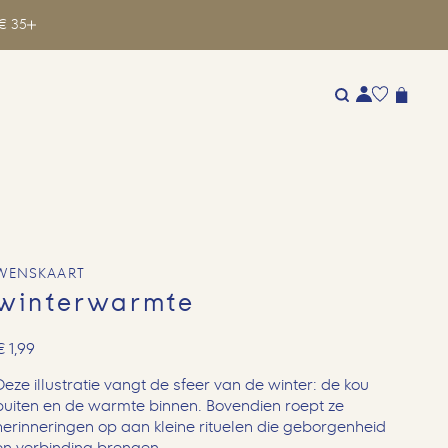
€ 35
WENSKAART
winterwarmte
€
1,99
Deze illustratie vangt de sfeer van de winter: de kou
buiten en de warmte binnen. Bovendien roept ze
herinneringen op aan kleine rituelen die geborgenheid
en verbinding brengen.