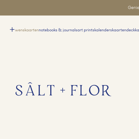
Genie
wenskaarten
notebooks & journals
art prints
kalenders
kaartendeck
k