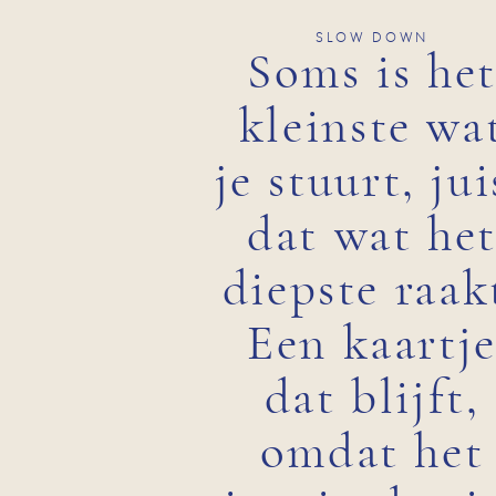
SLOW DOWN
Soms is he
kleinste wa
je stuurt, jui
dat wat he
diepste raak
Een kaartj
dat blijft,
omdat het