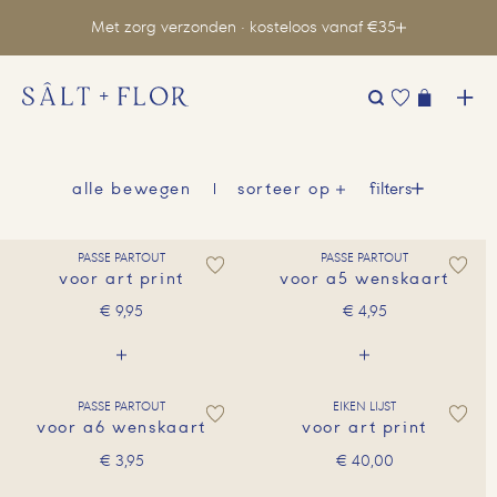
Met zorg verzonden · kosteloos vanaf €35
Zoeken
naar:
filters
alle bewegen
sorteer op
PASSE PARTOUT
PASSE PARTOUT
voor art print
voor a5 wenskaart
€
9,95
€
4,95
PASSE PARTOUT
EIKEN LIJST
voor a6 wenskaart
voor art print
€
3,95
€
40,00