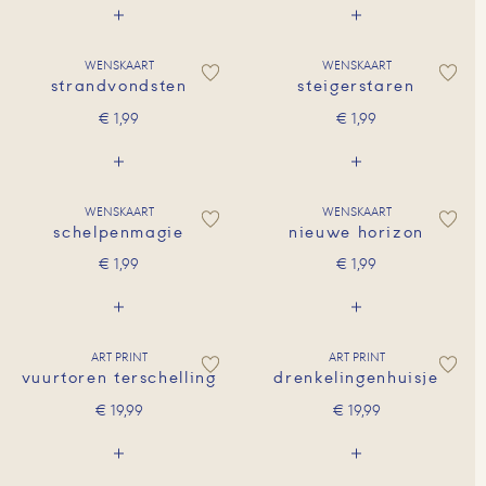
WENSKAART
WENSKAART
strandvondsten
steigerstaren
€
1,99
€
1,99
WENSKAART
WENSKAART
schelpenmagie
nieuwe horizon
€
1,99
€
1,99
ART PRINT
ART PRINT
vuurtoren terschelling
drenkelingenhuisje
€
19,99
€
19,99