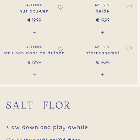
ART PRINT
ART PRINT
hut bouwen
heide
€
19,99
€
19,99
ART PRINT
ART PRINT
struinen door de duinen
sterrenhemel
€
19,99
€
19,99
slow down and play awhile
Ontdek de wereld van Sâlt + Flor,