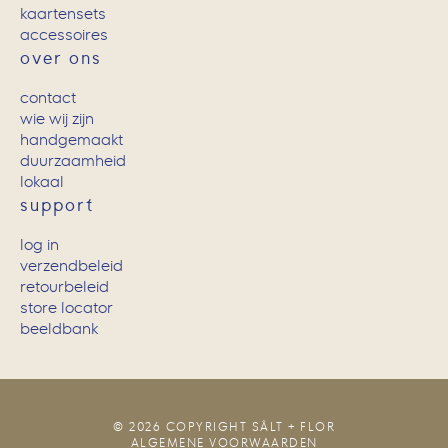
kaartensets
accessoires
over ons
contact
wie wij zijn
handgemaakt
duurzaamheid
lokaal
support
log in
verzendbeleid
retourbeleid
store locator
beeldbank
© 2026 COPYRIGHT SÂLT + FLOR
ALGEMENE VOORWAARDEN