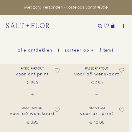
Met zorg verzonden · kosteloos vanaf €35
Zoeken
naar:
filters
alle ontdekken
sorteer op
PASSE PARTOUT
PASSE PARTOUT
voor art print
voor a5 wenskaart
€
9,95
€
4,95
PASSE PARTOUT
EIKEN LIJST
voor a6 wenskaart
voor art print
€
3,95
€
40,00