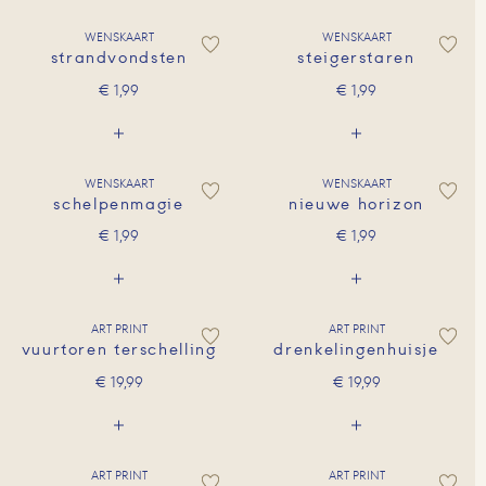
WENSKAART
WENSKAART
strandvondsten
steigerstaren
€
1,99
€
1,99
WENSKAART
WENSKAART
schelpenmagie
nieuwe horizon
€
1,99
€
1,99
ART PRINT
ART PRINT
vuurtoren terschelling
drenkelingenhuisje
€
19,99
€
19,99
ART PRINT
ART PRINT