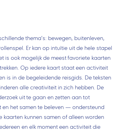
rschillende thema’s: bewegen, buitenleven,
lenspel. Er kan op intuïtie uit de hele stapel
t is ook mogelijk de meest favoriete kaarten
e trekken. Op iedere kaart staat een activiteit
n is in de begeleidende reisgids. De teksten
inderen alle creativiteit in zich hebben. De
derzoek uit te gaan en zetten aan tot
eit en het samen te beleven — ondersteund
De kaarten kunnen samen of alleen worden
r iedereen en elk moment een activiteit die