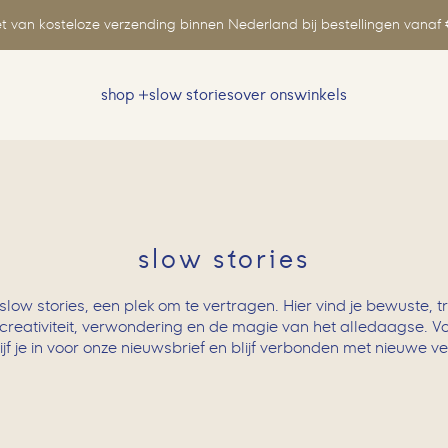
t van kosteloze verzending binnen Nederland bij bestellingen vanaf 
shop
slow stories
over ons
winkels
Zoeken
naar:
slow stories
slow stories, een plek om te vertragen. Hier vind je bewuste, 
 creativiteit, verwondering en de magie van het alledaagse. V
ijf je in voor onze nieuwsbrief en blijf verbonden met nieuwe v