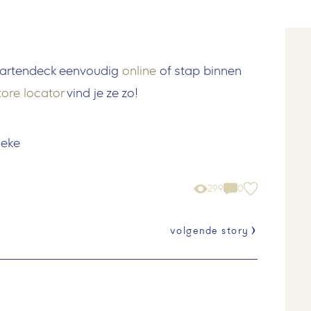
kaartendeck eenvoudig
online
of stap binnen
tore locator
vind je ze zo!
ieke
299
0
volgende story