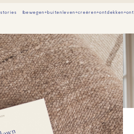
 stories
bewegen
buitenleven
creëren
ontdekken
on