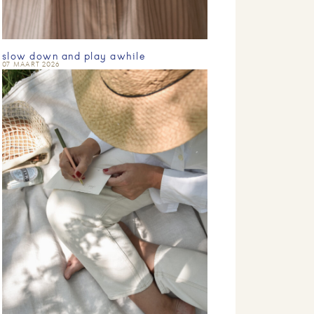
slow down and play awhile
07 MAART 2026