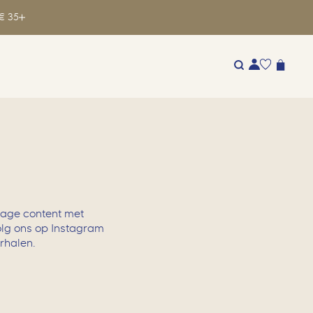
€ 35
trage content met
olg ons op Instagram
erhalen.