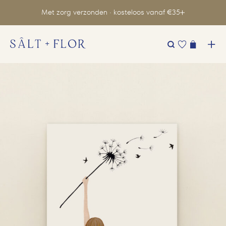
Met zorg verzonden · kosteloos vanaf €35
Zoeken
naar: