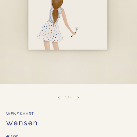
1
/
4
WENSKAART
wensen
€
1,99