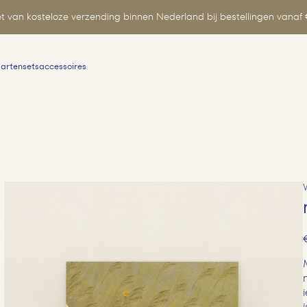
t van kosteloze verzending binnen Nederland bij bestellingen vanaf 
aartensets
accessoires
Zoeken
naar: