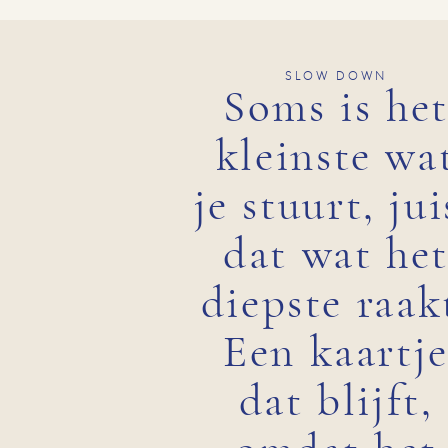
SLOW DOWN
Soms is he
kleinste wa
je stuurt, jui
dat wat he
diepste raak
Een kaartj
dat blijft,