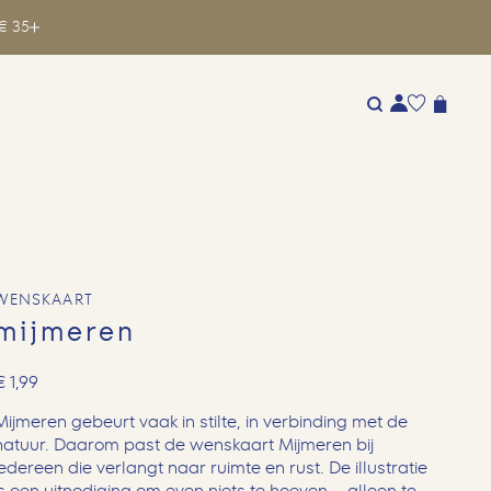
€ 35
WENSKAART
mijmeren
€
1,99
Mijmeren gebeurt vaak in stilte, in verbinding met de
natuur. Daarom past de wenskaart Mijmeren bij
iedereen die verlangt naar ruimte en rust. De illustratie
is een uitnodiging om even niets te hoeven – alleen te