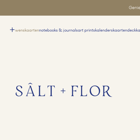
Genie
wenskaarten
notebooks & journals
art prints
kalenders
kaartendeck
k