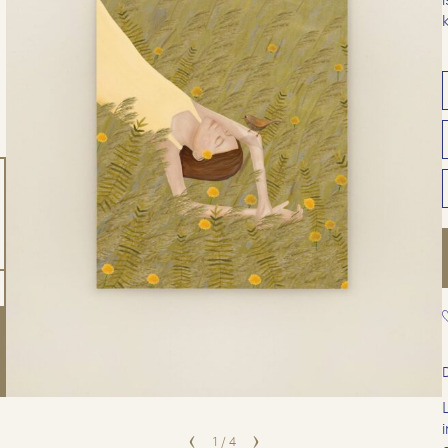
k
1
/
4