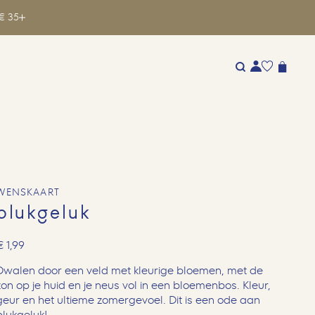
€ 35
WENSKAART
plukgeluk
€ 1,99
Dwalen door een veld met kleurige bloemen, met de
zon op je huid en je neus vol in een bloemenbos. Kleur,
geur en het ultieme zomergevoel. Dit is een ode aan
plukgeluk!