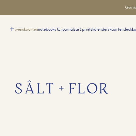
Genie
wenskaarten
notebooks & journals
art prints
kalenders
kaartendeck
k