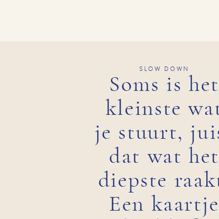
SLOW DOWN
Soms is he
kleinste wa
je stuurt, jui
dat wat he
diepste raak
Een kaartj