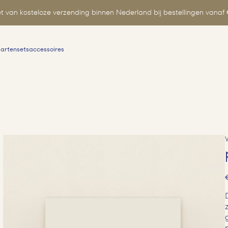
t van kosteloze verzending binnen Nederland bij bestellingen vanaf 
aartensets
accessoires
Zoeken
naar: