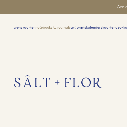
Genie
wenskaarten
notebooks & journals
art prints
kalenders
kaartendeck
k