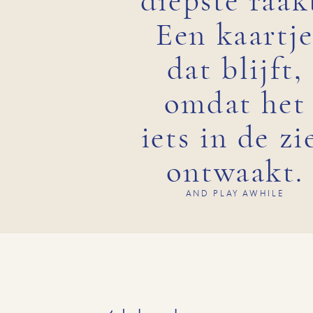
diepste raak
Een kaartj
dat blijft,
omdat het
iets in de zi
ontwaakt.
AND PLAY AWHILE