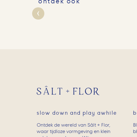
ontdek ook
slow down and play awhile
b
Ontdek de wereld van Sâlt + Flor,
B
waar tijdloze vormgeving en klein
b