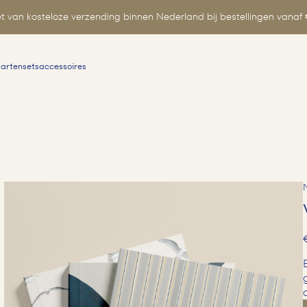
t van kosteloze verzending binnen Nederland bij bestellingen vanaf 
aartensets
accessoires
Zoeken
naar: