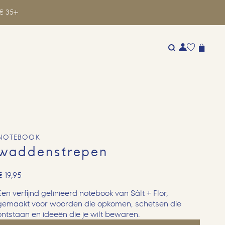
€ 35
NOTEBOOK
waddenstrepen
€
19,95
Een verfijnd gelinieerd notebook van Sâlt + Flor,
gemaakt voor woorden die opkomen, schetsen die
ontstaan en ideeën die je wilt bewaren.