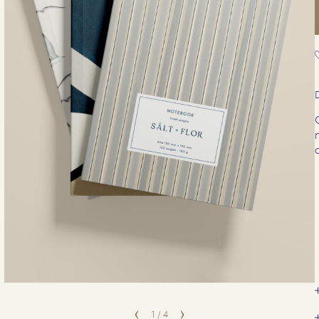
1
/
4