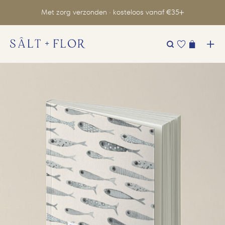
Met zorg verzonden · kosteloos vanaf €35
Zoeken
naar: