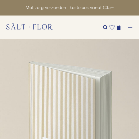
Met zorg verzonden · kosteloos vanaf €35
Zoeken
naar: