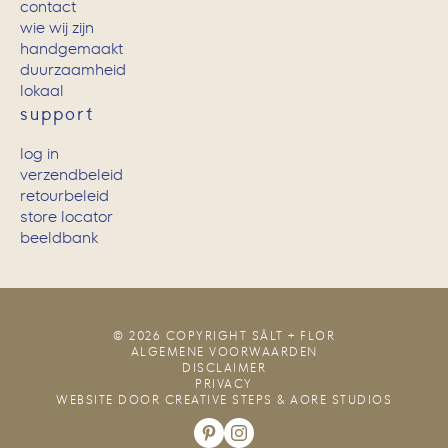
contact
wie wij zijn
handgemaakt
duurzaamheid
lokaal
support
log in
verzendbeleid
retourbeleid
store locator
beeldbank
© 2026 COPYRIGHT SÂLT + FLOR
ALGEMENE VOORWAARDEN
DISCLAIMER
PRIVACY
WEBSITE DOOR
CREATIVE STEPS
&
AORE STUDIOS