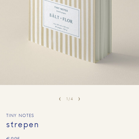
1
/
4
TINY NOTES
strepen
€
9,95