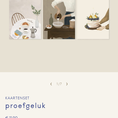
1
/
7
KAARTENSET
proefgeluk
€
11,90