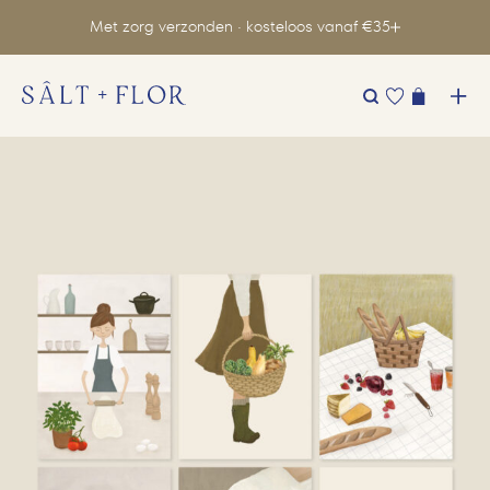
Met zorg verzonden · kosteloos vanaf €35
Zoeken
naar: