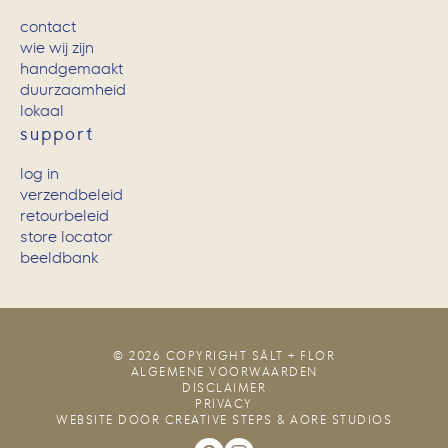
contact
wie wij zijn
handgemaakt
duurzaamheid
lokaal
support
log in
verzendbeleid
retourbeleid
store locator
beeldbank
© 2026 COPYRIGHT SÂLT + FLOR
ALGEMENE VOORWAARDEN
DISCLAIMER
PRIVACY
WEBSITE DOOR
CREATIVE STEPS
&
AORE STUDIOS