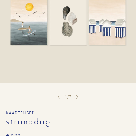
1
/
7
KAARTENSET
stranddag
€
11,90