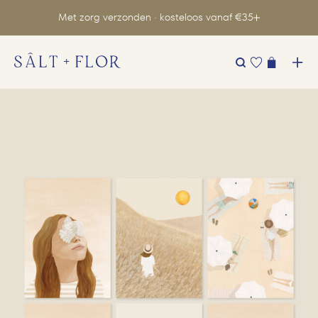
Met zorg verzonden · kosteloos vanaf €35
Zoeken
naar: