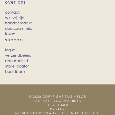
over ons
contact
wie wij zijn
handgemaakt
duurzaamheid
lokaal
support
log in
verzendbeleid
retourbeleid
store locator
beeldbank
© 2026 COPYRIGHT SÂLT + FLOR
ALGEMENE VOORWAARDEN
DISCLAIMER
PRIVACY
WEBSITE DOOR
CREATIVE STEPS
&
AORE STUDIOS