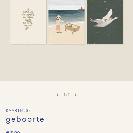
1
/
7
KAARTENSET
geboorte
€
11,90