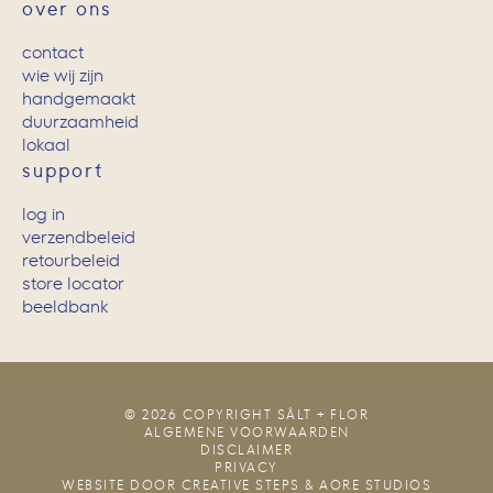
over ons
contact
wie wij zijn
handgemaakt
duurzaamheid
lokaal
support
log in
verzendbeleid
retourbeleid
store locator
beeldbank
© 2026 COPYRIGHT SÂLT + FLOR
ALGEMENE VOORWAARDEN
DISCLAIMER
PRIVACY
WEBSITE DOOR
CREATIVE STEPS
&
AORE STUDIOS