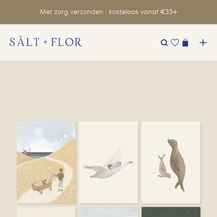
Met zorg verzonden · kosteloos vanaf €35
Zoeken
naar: