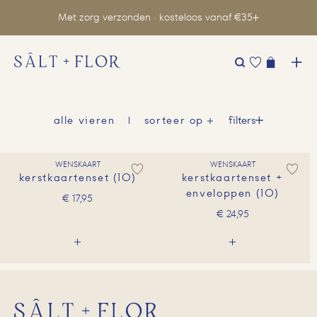
Met zorg verzonden · kosteloos vanaf €35
Zoeken
naar:
filters
alle vieren
sorteer op
WENSKAART
WENSKAART
kerstkaartenset (10)
kerstkaartenset +
enveloppen (10)
€
17,95
€
24,95