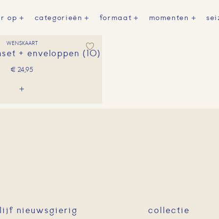
er op
categorieën
formaat
momenten
se
WENSKAART
nset + enveloppen (10)
€
24,95
lijf nieuwsgierig
collectie