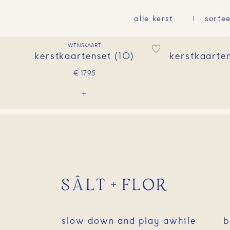
alle kerst
sorte
WENSKAART
kerstkaartenset (10)
kerstkaarte
€
17,95
slow down and play awhile
b