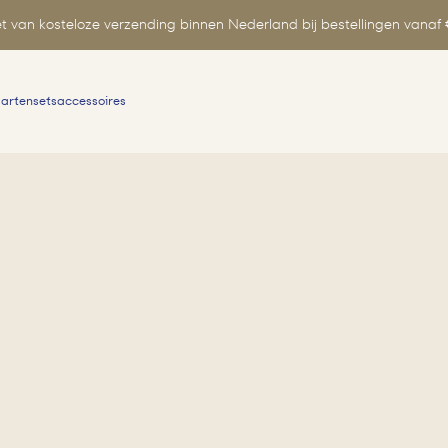
t van kosteloze verzending binnen Nederland bij bestellingen vanaf 
aartensets
accessoires
Zoeken
naar: