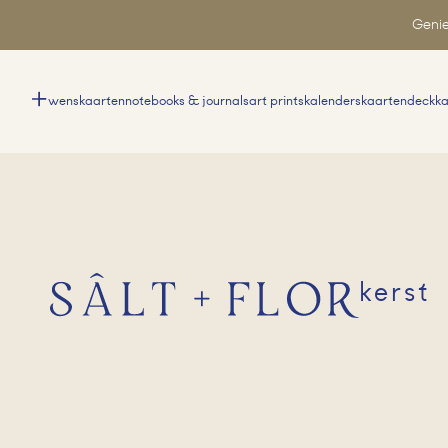
Genie
wenskaarten
notebooks & journals
art prints
kalenders
kaartendeck
k
kerst