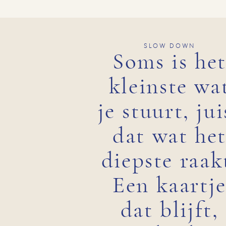
SLOW DOWN
Soms is he
kleinste wa
je stuurt, jui
dat wat he
diepste raak
Een kaartj
dat blijft,