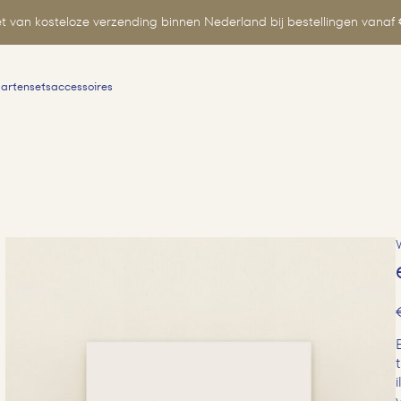
t van kosteloze verzending binnen Nederland bij bestellingen vanaf 
aartensets
accessoires
Zoeken
naar: