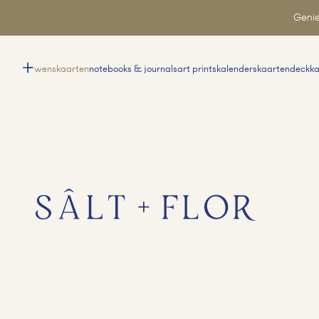
Genie
wenskaarten
notebooks & journals
art prints
kalenders
kaartendeck
k