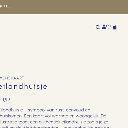
€ 35
WENSKAART
eilandhuisje
€
1,99
Eilandhuisje – symbool van rust, eenvoud en
thuiskomen. Een kaart vol warmte en woongeluk. De
illustratie toont een authentiek eilandhuisje zoals je ze
vindt op de Waddeneilanden – met zachte kleuren en