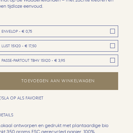
een tijdloze eenvoud.
ENVELOP - € 0,75
LIJST 15X20 - € 17,50
PASSE-PARTOUT TBHV 15X20 - € 3,95
TOEVOEGEN AAN WINKELWAGEN
SLA OP ALS FAVORIET
DETAILS
Lokaal ontworpen en gedrukt met plantaardige bio
inkt,350 grams FSC gerecycled papier, 100%