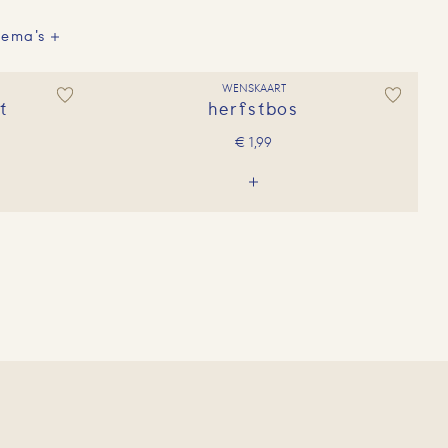
hema's
WENSKAART
t
herfstbos
€
1,99