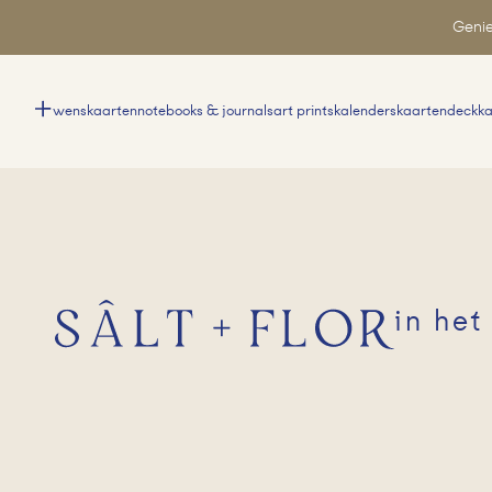
Genie
wenskaarten
notebooks & journals
art prints
kalenders
kaartendeck
k
in het