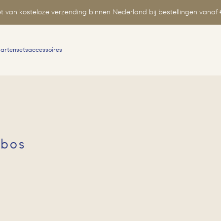
t van kosteloze verzending binnen Nederland bij bestellingen vanaf 
aartensets
accessoires
Zoeken
naar:
 bos