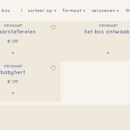
t bos
sorteer op
formaat
seizoenen
t
WENSKAART
WENSKAART
aarstaferelen
het bos ontwaak
€
1,99
WENSKAART
babyhert
€
1,99