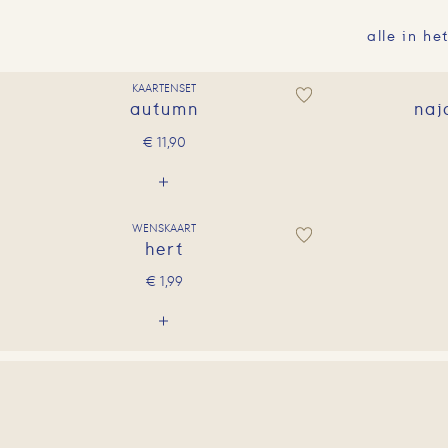
alle in he
KAARTENSET
autumn
naj
€
11,90
WENSKAART
hert
€
1,99