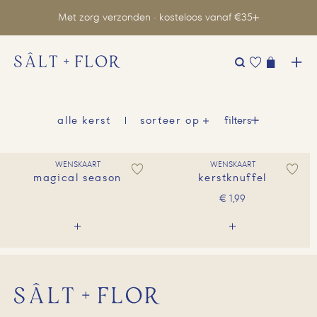
Met zorg verzonden · kosteloos vanaf €35
Zoeken
naar:
filters
alle kerst
sorteer op
WENSKAART
WENSKAART
magical season
kerstknuffel
€
1,99