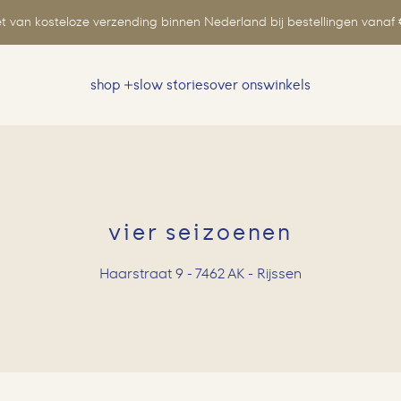
t van kosteloze verzending binnen Nederland bij bestellingen vanaf 
shop
slow stories
over ons
winkels
Zoeken
naar:
vier seizoenen
Haarstraat 9 - 7462 AK - Rijssen