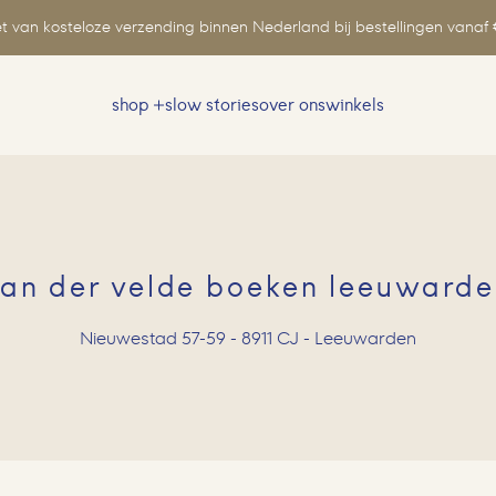
t van kosteloze verzending binnen Nederland bij bestellingen vanaf 
shop
slow stories
over ons
winkels
Zoeken
naar:
an der velde boeken leeuward
Nieuwestad 57-59 - 8911 CJ - Leeuwarden