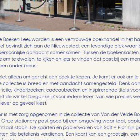
e Boeken Leeuwarden is een vertrouwde boekhandel in het ha
kel bevindt zich aan de Nieuwestad, een levendige plek waar 
persoonlijke aandacht samenkomen. Tussen de boekenkasten 
e om te dwalen, te kijken en iets te vinden dat past bij een mo
 een ander mens.
niet alleen om gericht een boek te kopen. Je komt er ook om je 
e collectie is breed en met aandacht samengesteld. Denk aan l
ictie, kinderboeken, cadeauboeken en inspirerende titels voor 
t de winkel toegankelijk voor iedere lezer: van wie precies we
liever op gevoel kiest.
lor is met zorg opgenomen in de collectie van Van der Velde B
Onze stationery past goed bij een omgeving waar taal, papie
traal staan. De kaarten en papierwaren van Sâlt + Flor zijn 
en die betekenis verdienen. Een kaart kan een groet zijn, een 