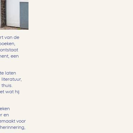
rt van de
boeken,
ontstaat
ment, een
te laten
iteratuur,
thuis.
et wat hij
oeken
r en
gemaakt voor
herinnering,