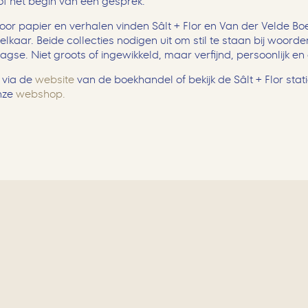
f het begin van een gesprek.
 voor papier en verhalen vinden Sâlt + Flor en Van der Velde B
kaar. Beide collecties nodigen uit om stil te staan bij woord
agse. Niet groots of ingewikkeld, maar verfijnd, persoonlijk en
 via de
website
van de boekhandel of bekijk de Sâlt + Flor stat
onze
webshop.