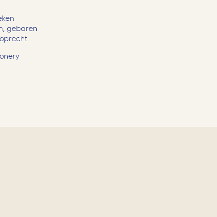
oeken
en, gebaren
 oprecht.
ionery