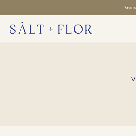
Genie
v