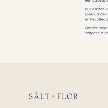
een cadeau o
In die liefde
Leeuwarden el
en het alleda
Ontdek meer
collectie in 