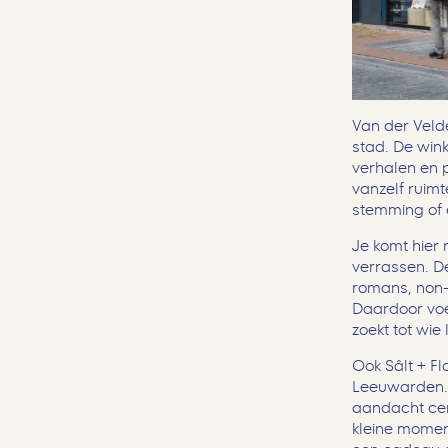
Van der Veld
stad. De win
verhalen en 
vanzelf ruimt
stemming of
Je komt hier 
verrassen. D
romans, non-f
Daardoor voel
zoekt tot wie 
Ook Sâlt + F
Leeuwarden. 
aandacht cen
kleine moment