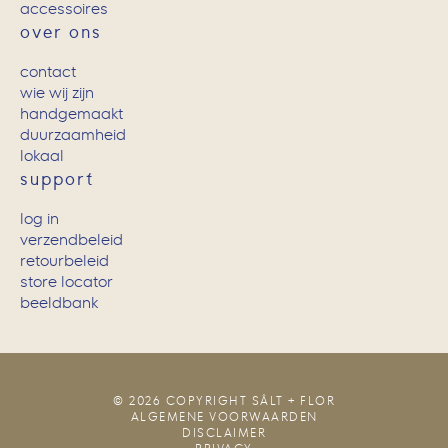
accessoires
over ons
contact
wie wij zijn
handgemaakt
duurzaamheid
lokaal
support
log in
verzendbeleid
retourbeleid
store locator
beeldbank
© 2026 COPYRIGHT SÂLT + FLOR
ALGEMENE VOORWAARDEN
DISCLAIMER