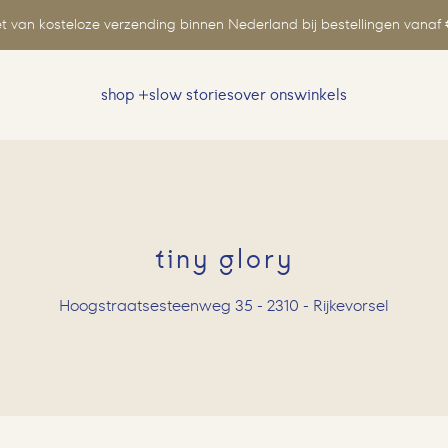
t van kosteloze verzending binnen Nederland bij bestellingen vanaf 
shop
slow stories
over ons
winkels
Zoeken
naar:
tiny glory
Hoogstraatsesteenweg 35 - 2310 - Rijkevorsel