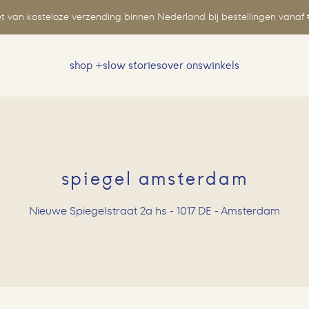
t van kosteloze verzending binnen Nederland bij bestellingen vanaf 
shop
slow stories
over ons
winkels
Zoeken
naar:
spiegel amsterdam
Nieuwe Spiegelstraat 2a hs - 1017 DE - Amsterdam