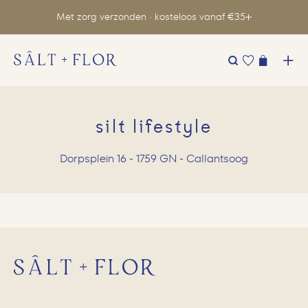
Met zorg verzonden · kosteloos vanaf €35
Zoeken
naar:
silt lifestyle
Dorpsplein 16 - 1759 GN - Callantsoog