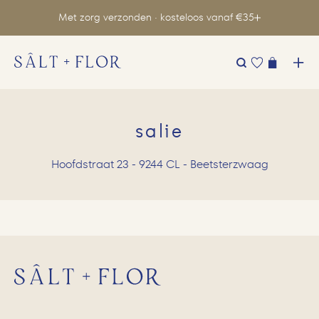
Met zorg verzonden · kosteloos vanaf €35
Zoeken
naar:
salie
Hoofdstraat 23 - 9244 CL - Beetsterzwaag