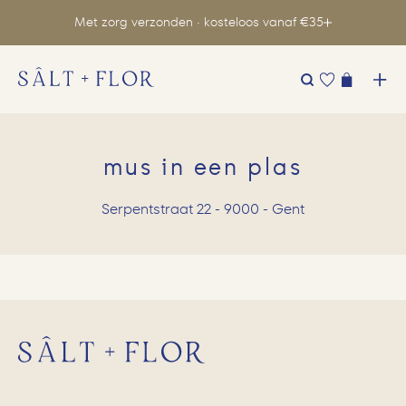
Met zorg verzonden · kosteloos vanaf €35
Zoeken
naar:
mus in een plas
Serpentstraat 22 - 9000 - Gent