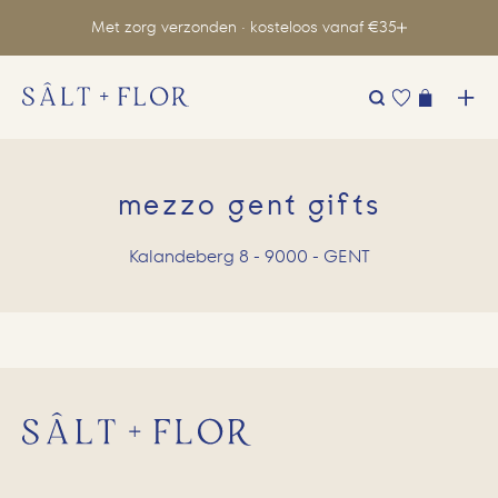
Met zorg verzonden · kosteloos vanaf €35
Zoeken
naar:
mezzo gent gifts
Kalandeberg 8 - 9000 - GENT