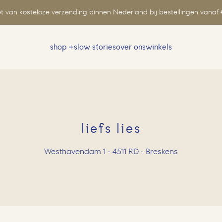
t van kosteloze verzending binnen Nederland bij bestellingen vanaf 
shop
slow stories
over ons
winkels
Zoeken
naar:
liefs lies
Westhavendam 1 - 4511 RD - Breskens