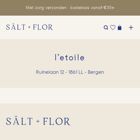
Met zorg verzonden · kosteloos vanaf €35
Zoeken
naar:
l’etoile
Ruïnelaan 12 - 1861 LL - Bergen