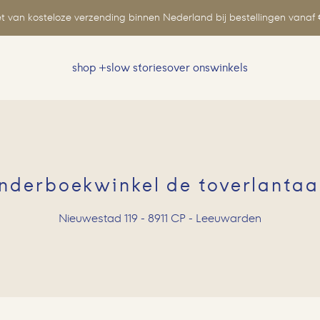
t van kosteloze verzending binnen Nederland bij bestellingen vanaf 
shop
slow stories
over ons
winkels
Zoeken
naar:
inderboekwinkel de toverlantaa
Nieuwestad 119 - 8911 CP - Leeuwarden