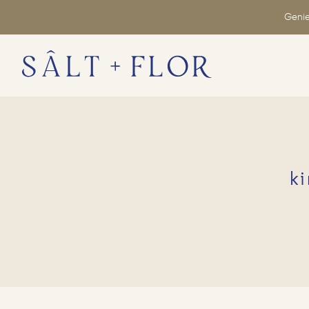
Genie
k