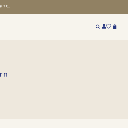
€ 35
rn