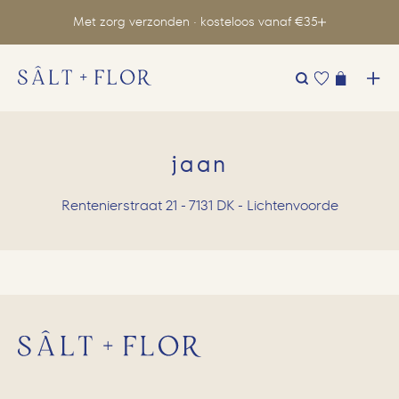
Met zorg verzonden · kosteloos vanaf €35
Zoeken
naar:
jaan
Rentenierstraat 21 - 7131 DK - Lichtenvoorde