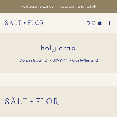
Met zorg verzonden · kosteloos vanaf €35
Zoeken
naar:
holy crab
Dorpsstraat 124 - 8899 AN - Oost-Vlieland