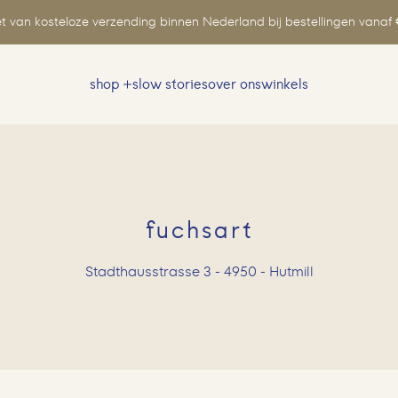
t van kosteloze verzending binnen Nederland bij bestellingen vanaf 
shop
slow stories
over ons
winkels
Zoeken
naar:
fuchsart
Stadthausstrasse 3 - 4950 - Hutmill