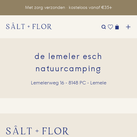
Met zorg verzonden · kosteloos vanaf €35
Zoeken
naar:
de lemeler esch
natuurcamping
Lemelerweg 16 - 8148 PC - Lemele